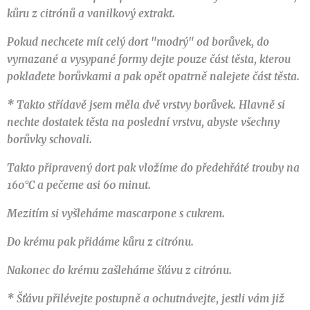
kůru z citrónů a vanilkový extrakt.
Pokud nechcete mít celý dort "modrý" od borůvek, do
vymazané a vysypané formy dejte pouze část těsta, kterou
pokladete borůvkami a pak opět opatrně nalejete část těsta.
* Takto střídavě jsem měla dvě vrstvy borůvek. Hlavně si
nechte dostatek těsta na poslední vrstvu, abyste všechny
borůvky schovali.
Takto připravený dort pak vložíme do předehřáté trouby na
160°C a pečeme asi 60 minut.
Mezitím si vyšleháme mascarpone s cukrem.
Do krému pak přidáme kůru z citrónu.
Nakonec do krému zašleháme šťávu z citrónu.
* Šťávu přilévejte postupně a ochutnávejte, jestli vám již