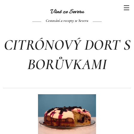
Vůně ze Se
veru
Cestování a recepty ze Severu
CITRÓNOVÝ DORT S
BORŮVKAMI