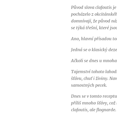
Původ slova clafoutis j
pocházelo z okcitánskéh
domnívají, že původ náz
se týká třešní, které js
Ano, hlavní přísadou to
Jedná se o klasický deze
Ačkoli se dnes u mnoha
Tajemství tohoto lahodn
šťávu, chuť i živiny. N
samostných pecek.
Dnes se v tomto recept
příliš mnoho šťávy, což
clafoutis, ale flognarde.