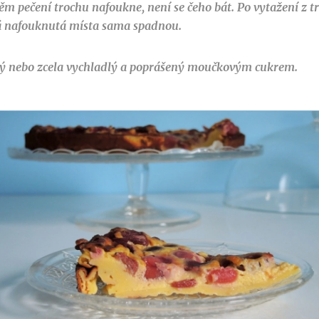
ěm pečení trochu nafoukne, není se čeho bát. Po vytažení z 
á nafouknutá místa sama spadnou.
ažný nebo zcela vychladlý a poprášený moučkovým cukrem.