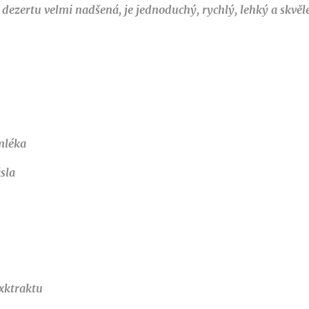
 dezertu velmi nadšená, je jednoduchý, rychlý, lehký a skvěle
mléka
sla
exktraktu