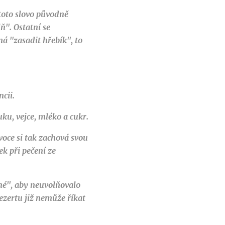
toto slovo původně
ň". Ostatní se
á "zasadit hřebík", to
ncii.
u, vejce, mléko a cukr.
voce si tak zachová svou
ek při pečení ze
né", aby neuvolňovalo
ezertu již nemůže říkat