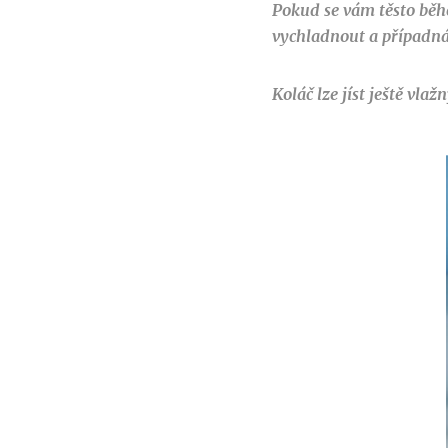
Pokud se vám těsto běh
vychladnout a případn
Koláč lze jíst ještě vl