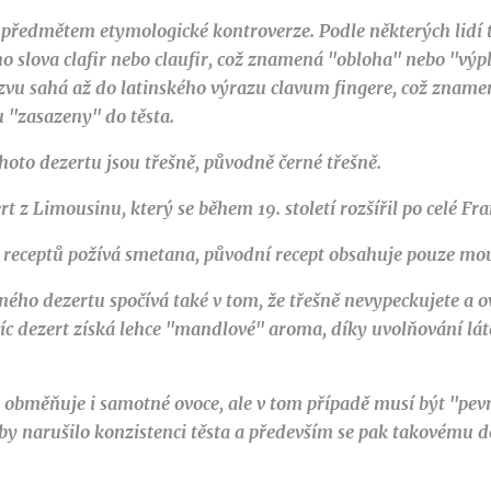
e předmětem etymologické kontroverze. Podle některých lidí 
o slova clafir nebo claufir, což znamená "obloha" nebo "výpl
vu sahá až do latinského výrazu clavum fingere, což znamen
ou "zasazeny" do těsta.
hoto dezertu jsou třešně, původně černé třešně.
rt z Limousinu, který se během 19. století rozšířil po celé Fra
 receptů požívá smetana, původní recept obsahuje pouze mouk
ého dezertu spočívá také v tom, že třešně nevypeckujete a o
avíc dezert získá lehce "mandlové" aroma, díky uvolňování lát
u obměňuje i samotné ovoce, ale v tom případě musí být "pev
 by narušilo konzistenci těsta a především se pak takovému d