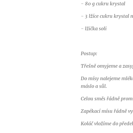
- 80 g cukru krystal
- 3 lžíce cukru krystal 
- lžička soli
Postup:
Třešně omyjeme a zasyp
Do mísy nalejeme mléko,
máslo a sůl.
Celou směs řádně promí
Zapékací mísu řádně vy
Koláč vložíme do přede