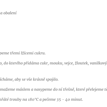
na obalení
eme třemi lžícemi cukru.
 do kterého přidáma cukr, mouku, vejce, žloutek, vanilkový
cháme, aby se vše krásně spojilo.
mažeme máslem a nasypeme do ní třešně, které přelejeme t
hřáté trouby na 180°C a pečeme 35 - 40 minut.