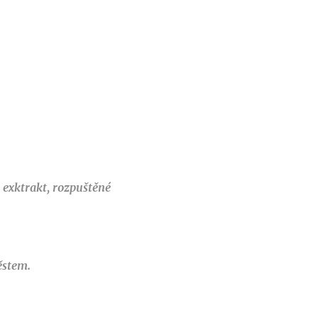
 exktrakt, rozpuštěné
ěstem.