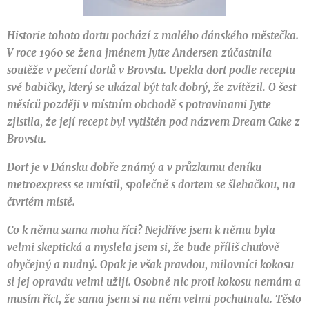
Historie tohoto dortu pochází z malého dánského městečka.
V roce 1960 se žena jménem Jytte Andersen zúčastnila
soutěže v pečení dortů v Brovstu. Upekla dort podle receptu
své babičky, který se ukázal být tak dobrý, že zvítězil. O šest
měsíců později v místním obchodě s potravinami Jytte
zjistila, že její recept byl vytištěn pod názvem Dream Cake z
Brovstu.
Dort je v Dánsku dobře známý a v průzkumu deníku
metroexpress se umístil, společně s dortem se šlehačkou, na
čtvrtém místě.
Co k němu sama mohu říci? Nejdříve jsem k němu byla
velmi skeptická a myslela jsem si, že bude příliš chuťově
obyčejný a nudný. Opak je však pravdou, milovníci kokosu
si jej opravdu velmi užijí. Osobně nic proti kokosu nemám a
musím říct, že sama jsem si na něm velmi pochutnala. Těsto