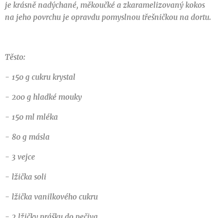
je krásně nadýchané, měkoučké a zkaramelizovaný kokos
na jeho povrchu je opravdu pomyslnou třešničkou na dortu.
Těsto:
- 150 g cukru krystal
- 200 g hladké mouky
- 150 ml mléka
- 80 g másla
- 3 vejce
- lžička soli
- lžička vanilkového cukru
- 2 lžičky prášku do pečiva