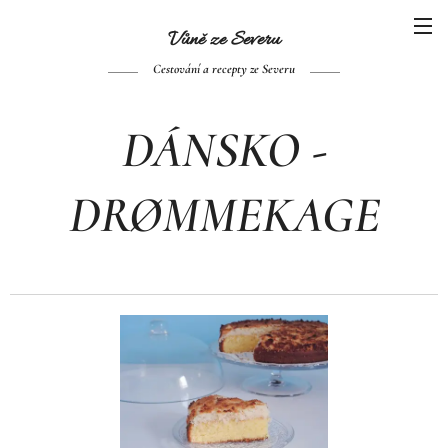
Vůně ze Se
veru
Cestování a recepty ze Severu
DÁNSKO -
DRØMMEKAGE