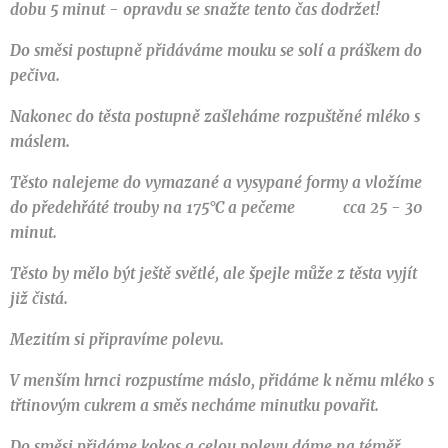
dobu 5 minut - opravdu se snažte tento čas dodržet!
Do směsi postupně přidáváme mouku se solí a práškem do
pečiva.
Nakonec do těsta postupně zašleháme rozpuštěné mléko s
máslem.
Těsto nalejeme do vymazané a vysypané formy a vložíme
do předehřáté trouby na 175°C a pečeme cca 25 - 30
minut.
Těsto by mělo být ještě světlé, ale špejle může z těsta vyjít
již čistá.
Mezitím si připravíme polevu.
V menším hrnci rozpustíme máslo, přidáme k němu mléko s
třtinovým cukrem a směs necháme minutku povařit.
Do směsi přidáme kokos a celou polevu dáme na téměř