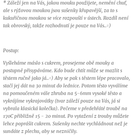
* Záleží jen na Vás, jakou mouku použijete, nemění chuť,
ale s rýžovou moukou jsou sušenky křupavější, za to s
kukuřičnou moukou se více rozpouští v ústech. Rozdíl není
tak obrovský, takže rozhodnutí je pouze na Vás..=)
Postup:
Vyšleháme máslo s cukrem, prosejeme obě mouky a
postupně přisypáváme. Kdo bude chtít může se mazlit s
těstem ručně jako já..=) Aby se pak s těstem lépe pracovalo,
stačí jej dát na 30 minut do lednice. Potom těsto vyválíme
na pomoučeném vále zhruba na 5-6mm vysoké těsto a
vykrájíme vykrajovátky (tvar záleží pouze na Vás, já si
vybrala klasická kolečka). Pečeme v předehřáté troubě na
170C přibližně 15 - 20 minut. Po vytažení z trouby můžete
lehce poprášit cukrem. Sušenky nechte vychládnout než je
sundáte z plechu, aby se nezničily.