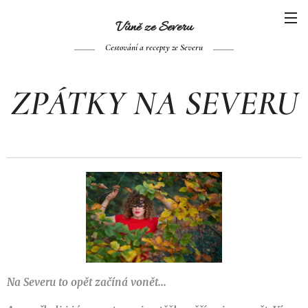
Vůně ze Se
veru
Cestování a recepty ze Severu
ZPÁTKY NA SEVERU
Na Severu to opět začíná vonět...