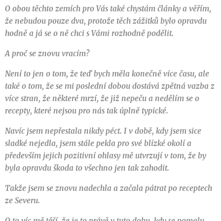
O obou těchto zemích pro Vás také chystám články a věřím,
že nebudou pouze dva, protože těch zážitků bylo opravdu
hodně a já se o ně chci s Vámi rozhodně podělit.
A proč se znovu vracím?
Není to jen o tom, že teď bych měla konečně více času, ale
také o tom, že se mi poslední dobou dostává zpětná vazba z
více stran, že některé mrzí, že již nepeču a nedělím se o
recepty, které nejsou pro nás tak úplně typické.
Navíc jsem nepřestala nikdy péct. I v době, kdy jsem sice
sladké nejedla, jsem stále pekla pro své blízké okolí a
především jejich pozitivní ohlasy mě utvrzují v tom, že by
byla opravdu škoda to všechno jen tak zahodit.
Takže jsem se znovu nadechla a začala pátrat po receptech
ze Severu.
O to víc mě těší, že je to právě v tuto dobu, kdy se pomalu