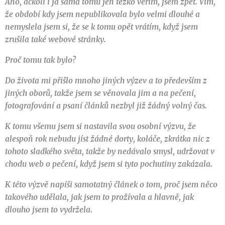
Ano, ačkoli i já sama tomu jen těžko věřím, jsem zpět. Vím,
že období kdy jsem nepublikovala bylo velmi dlouhé a
nemyslela jsem si, že se k tomu opět vrátím, když jsem
zrušila také webové stránky.
Proč tomu tak bylo?
Do života mi přišlo mnoho jiných výzev a to především z
jiných oborů, takže jsem se věnovala jim a na pečení,
fotografování a psaní článků nezbyl již žádný volný čas.
K tomu všemu jsem si nastavila svou osobní výzvu, že
alespoň rok nebudu jíst žádné dorty, koláče, zkrátka nic z
tohoto sladkého světa, takže by nedávalo smysl, udržovat v
chodu web o pečení, když jsem si tyto pochutiny zakázala.
K této výzvě napíši samotatný článek o tom, proč jsem něco
takového udělala, jak jsem to prožívala a hlavně, jak
dlouho jsem to vydržela.