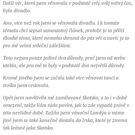
Další věc, která jsem věnovala v podstatě celý svůj volný čas,
bylo divadlo.
Ano, více než rok jsem se věnovala divadlu. I k tomuto
tématu chci sepsat samostatný článek, protože je to příliš
dlouhé téma, které nemohu shrnout do pár vět a navíc je to
pro mě velmi srdeční záležitost.
Toto nejsou pouze jediné dva důvody, proč jsem od webu
utekla, ale pro mě to byly v podstatě dva největší důvody.
Kromě jiného jsem se začala také více věnovat tanci a
trošku jsem cestovala.
Opět jsem navštívila mé zamilované Skotsko, a to i v době
omezení, takže Vám ráda povím, jak to zde vypadá právě v
této nevlídné době. Zažila jsem vánoční Londýn a mimo
jiné jsem se také konečně dostala do Irska, které je zrovna
tak krásné jako Skotsko.